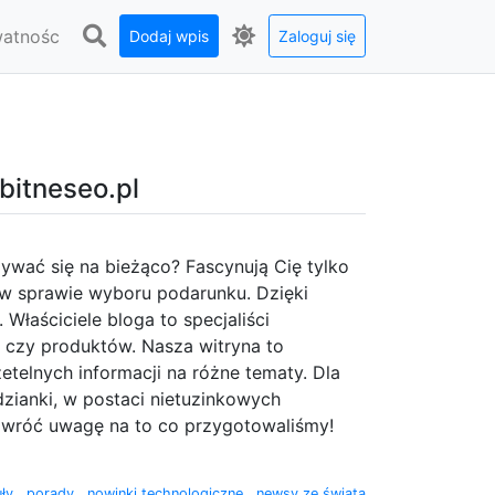
watnośc
Dodaj wpis
Zaloguj się
bitneseo.pl
wać się na bieżąco? Fascynują Cię tylko
 w sprawie wyboru podarunku. Dzięki
. Właściciele bloga to specjaliści
 czy produktów. Nasza witryna to
etelnych informacji na różne tematy. Dla
dzianki, w postaci nietuzinkowych
 zwróć uwagę na to co przygotowaliśmy!
uły
,
porady
,
nowinki technologiczne
,
newsy ze świata