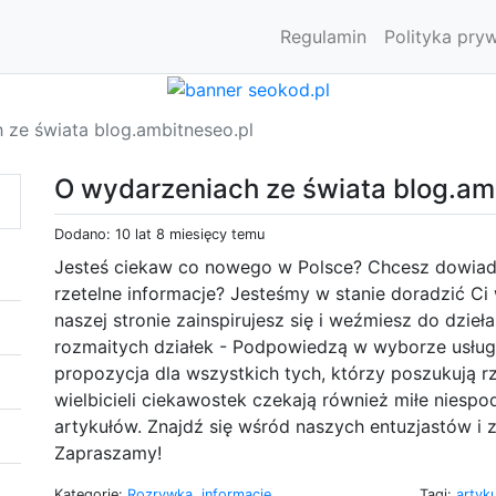
Regulamin
Polityka pry
 ze świata blog.ambitneseo.pl
O wydarzeniach ze świata blog.am
Dodano: 10 lat 8 miesięcy temu
Jesteś ciekaw co nowego w Polsce? Chcesz dowiady
rzetelne informacje? Jesteśmy w stanie doradzić Ci
naszej stronie zainspirujesz się i weźmiesz do dzieła
rozmaitych działek - Podpowiedzą w wyborze usług
propozycja dla wszystkich tych, którzy poszukują rz
wielbicieli ciekawostek czekają również miłe niespo
artykułów. Znajdź się wśród naszych entuzjastów i
Zapraszamy!
Kategorie:
Rozrywka, informacje
Tagi:
artyk