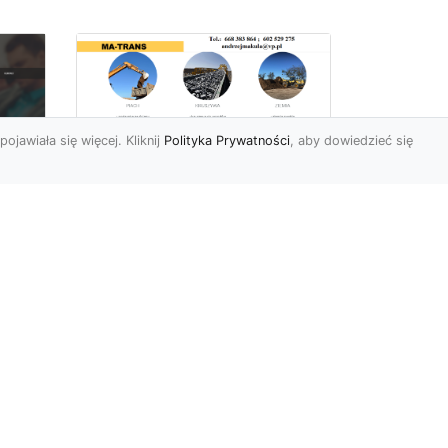
pojawiała się więcej. Kliknij
Polityka Prywatności
, aby dowiedzieć się
Rozbiórki Budynków
w Radomiu – Fachowe
Usługi od MA-TRANS
c
zny
Kompleksowe Rozbiórki
w
Budynków – Zaufaj
Doświadczeniu MA-TRANS
rt
Firma MA-TRANS z
Mar
Radomia specjaliz...
.