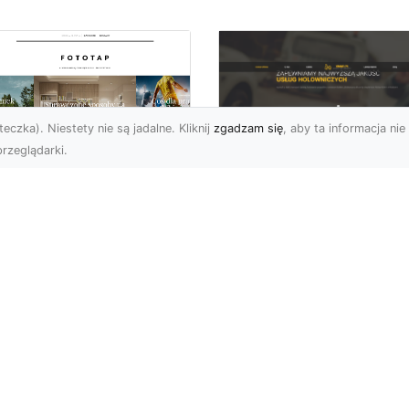
eczka). Niestety nie są jadalne. Kliknij
zgadzam się
, aby ta informacja nie 
rzeglądarki.
FHU XMar Radom –
k przykleić tapetę,
Całodobowa Pomo
 była znakomitą
Drogowa i Bezpiec
dobą przestrzeni?
Transport Pojazdó
li chodzi o
Bezpieczeństwo i Komfo
popularniejsze w
na Drodze dzięki FHU X
wającym sezonie modele
Każdy kierowca wie, jak
ciennych dekoracji, nie
ważne jest poczucie be..
na nie ...