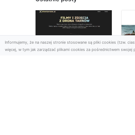
Informujemy, że na naszej stronie stosowane są pliki cookies (tzw. ciast
więcej, w tym jak zarządzać plikami cookies za pośrednictwem swojej p
Zdjęcia z drona
Tarnów – nowoczesna
Ja
perspektywa dla
by
Twojego biznesu
oz
W dobie dynamicznego
Jeś
rozwoju technologii
naj
wizualnych zdjęcia z drona
tr
zdobywają coraz większą
naś
popu...
moż