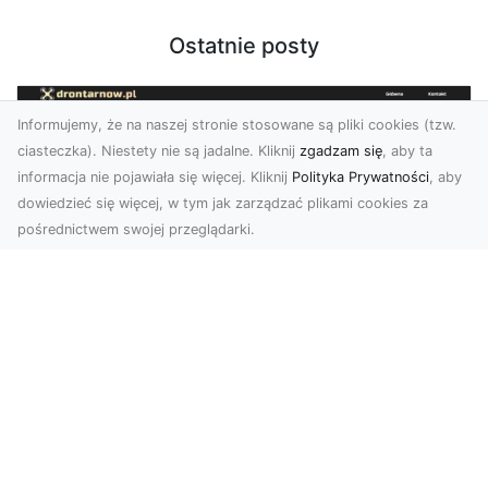
Ostatnie posty
Informujemy, że na naszej stronie stosowane są pliki cookies (tzw.
ciasteczka). Niestety nie są jadalne. Kliknij
zgadzam się
, aby ta
informacja nie pojawiała się więcej. Kliknij
Polityka Prywatności
, aby
dowiedzieć się więcej, w tym jak zarządzać plikami cookies za
pośrednictwem swojej przeglądarki.
Zdjęcia z drona Tarnów – nowoczesna
perspektywa dla Twojego biznesu
W dobie dynamicznego rozwoju technologii
wizualnych zdjęcia z drona zdobywają coraz
większą popu...