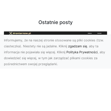
Ostatnie posty
Informujemy, że na naszej stronie stosowane są pliki cookies (tzw.
ciasteczka). Niestety nie są jadalne. Kliknij
zgadzam się
, aby ta
informacja nie pojawiała się więcej. Kliknij
Polityka Prywatności
, aby
dowiedzieć się więcej, w tym jak zarządzać plikami cookies za
pośrednictwem swojej przeglądarki.
Zdjęcia z drona Tarnów – nowoczesna
perspektywa dla Twojego biznesu
W dobie dynamicznego rozwoju technologii