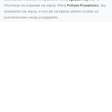
informacja nie pojawiała się więcej. Kliknij
Polityka Prywatności
, aby
dowiedzieć się więcej, w tym jak zarządzać plikami cookies za
pośrednictwem swojej przeglądarki.
Zdjęcia z drona Tarnów – nowoczesna
perspektywa dla Twojego biznesu
W dobie dynamicznego rozwoju technologii
wizualnych zdjęcia z drona zdobywają coraz
większą popu...