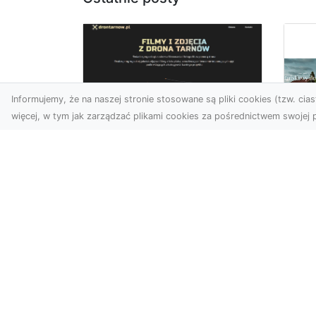
Informujemy, że na naszej stronie stosowane są pliki cookies (tzw. ciast
więcej, w tym jak zarządzać plikami cookies za pośrednictwem swojej p
Zdjęcia z drona
Tarnów – nowoczesna
Ja
perspektywa dla
by
Twojego biznesu
oz
W dobie dynamicznego
Jeś
rozwoju technologii
naj
wizualnych zdjęcia z drona
tr
zdobywają coraz większą
naś
popu...
moż