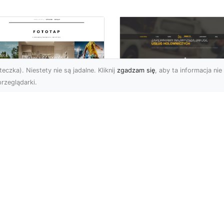
eczka). Niestety nie są jadalne. Kliknij
zgadzam się
, aby ta informacja nie 
rzeglądarki.
FHU XMar Radom –
k przykleić tapetę,
Całodobowa Pomo
 była znakomitą
Drogowa i Bezpiec
dobą przestrzeni?
Transport Pojazdó
li chodzi o
Bezpieczeństwo i Komfo
popularniejsze w
na Drodze dzięki FHU X
wającym sezonie modele
Każdy kierowca wie, jak
ciennych dekoracji, nie
ważne jest poczucie be..
na nie ...