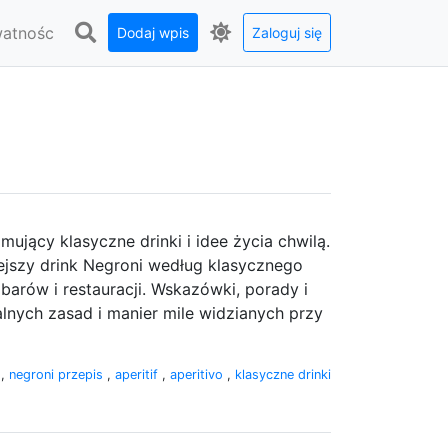
watnośc
Dodaj wpis
Zaloguj się
mujący klasyczne drinki i idee życia chwilą.
niejszy drink Negroni według klasycznego
 barów i restauracji. Wskazówki, porady i
salnych zasad i manier mile widzianych przy
i
,
negroni przepis
,
aperitif
,
aperitivo
,
klasyczne drinki