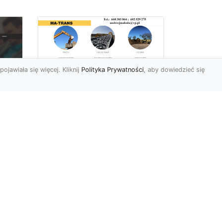
pojawiała się więcej. Kliknij
Polityka Prywatności
, aby dowiedzieć się
Rozbiórki Budynków
w Radomiu – Fachowe
Usługi od MA-TRANS
c
zny
Kompleksowe Rozbiórki
w
Budynków – Zaufaj
Doświadczeniu MA-TRANS
rt
Firma MA-TRANS z
Mar
Radomia specjaliz...
.