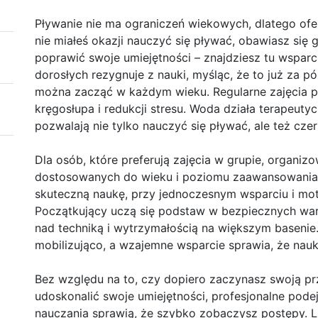
Pływanie nie ma ograniczeń wiekowych, dlatego ofer
nie miałeś okazji nauczyć się pływać, obawiasz się 
poprawić swoje umiejętności – znajdziesz tu wsparc
dorosłych rezygnuje z nauki, myśląc, że to już za pó
można zacząć w każdym wieku. Regularne zajęcia p
kręgosłupa i redukcji stresu. Woda działa terapeut
pozwalają nie tylko nauczyć się pływać, ale też cze
Dla osób, które preferują zajęcia w grupie, organiz
dostosowanych do wieku i poziomu zaawansowania 
skuteczną naukę, przy jednoczesnym wsparciu i mot
Początkujący uczą się podstaw w bezpiecznych war
nad techniką i wytrzymałością na większym basenie.
mobilizująco, a wzajemne wsparcie sprawia, że nauka
Bez względu na to, czy dopiero zaczynasz swoją p
udoskonalić swoje umiejętności, profesjonalne pode
nauczania sprawią, że szybko zobaczysz postępy. Lic