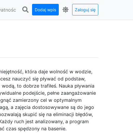
watnośc
Dodaj wpis
Zaloguj się
miejętność, która daje wolność w wodzie,
chcesz nauczyć się pływać od podstaw,
 wodą, to dobrze trafiłeś. Nauka pływania
dywidualne podejście, pełne zaangażowanie
iągnąć zamierzony cel w optymalnym
wagą, a zajęcia dostosowywane są do jego
ozwalają skupić się na eliminacji błędów,
Każdy ruch jest analizowany, a program
ać czas spędzony na basenie.