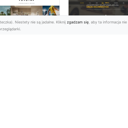
eczka). Niestety nie są jadalne. Kliknij
zgadzam się
, aby ta informacja nie 
rzeglądarki.
FHU XMar Radom –
k przykleić tapetę,
Całodobowa Pomo
 była znakomitą
Drogowa i Bezpiec
dobą przestrzeni?
Transport Pojazdó
li chodzi o
Bezpieczeństwo i Komfo
popularniejsze w
na Drodze dzięki FHU X
wającym sezonie modele
Każdy kierowca wie, jak
ciennych dekoracji, nie
ważne jest poczucie be..
na nie ...
owych
Subskrybuj newslette