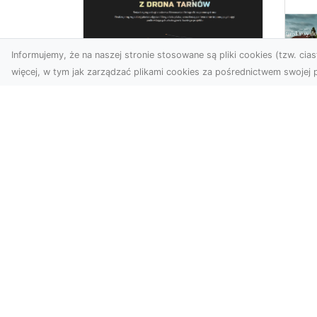
Informujemy, że na naszej stronie stosowane są pliki cookies (tzw. ciast
więcej, w tym jak zarządzać plikami cookies za pośrednictwem swojej p
Zdjęcia z drona
Tarnów – nowoczesna
Ja
perspektywa dla
by
Twojego biznesu
oz
W dobie dynamicznego
Jeś
rozwoju technologii
naj
wizualnych zdjęcia z drona
tr
zdobywają coraz większą
naś
popu...
moż
AHA44.pl - katalog stron internet