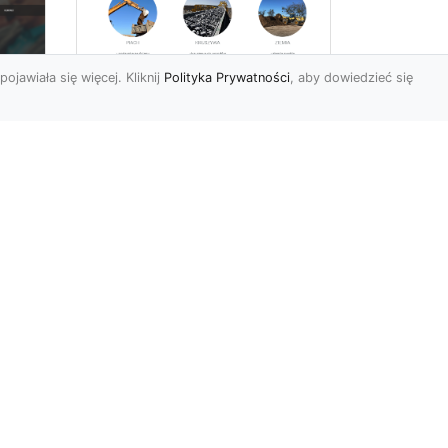
pojawiała się więcej. Kliknij
Polityka Prywatności
, aby dowiedzieć się
Rozbiórki Budynków
w Radomiu – Fachowe
Usługi od MA-TRANS
c
zny
Kompleksowe Rozbiórki
w
Budynków – Zaufaj
Doświadczeniu MA-TRANS
rt
Firma MA-TRANS z
Mar
Radomia specjaliz...
.
r