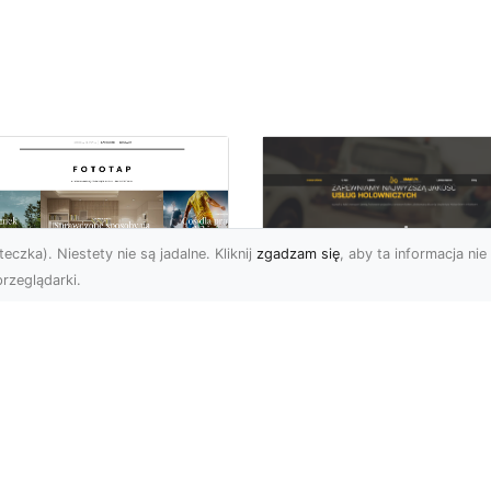
eczka). Niestety nie są jadalne. Kliknij
zgadzam się
, aby ta informacja nie 
rzeglądarki.
FHU XMar Radom –
k przykleić tapetę,
Całodobowa Pomo
 była znakomitą
Drogowa i Bezpiec
dobą przestrzeni?
Transport Pojazdó
li chodzi o
Bezpieczeństwo i Komfo
popularniejsze w