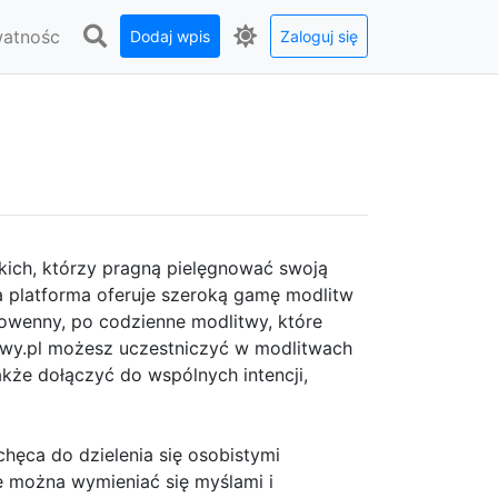
watnośc
Dodaj wpis
Zaloguj się
kich, którzy pragną pielęgnować swoją
 platforma oferuje szeroką gamę modlitw
 nowenny, po codzienne modlitwy, które
twy.pl możesz uczestniczyć w modlitwach
także dołączyć do wspólnych intencji,
chęca do dzielenia się osobistymi
e można wymieniać się myślami i