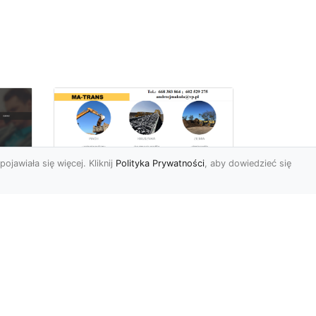
pojawiała się więcej. Kliknij
Polityka Prywatności
, aby dowiedzieć się
Rozbiórki Budynków
w Radomiu – Fachowe
Usługi od MA-TRANS
c
zny
Kompleksowe Rozbiórki
w
Budynków – Zaufaj
Doświadczeniu MA-TRANS
rt
Firma MA-TRANS z