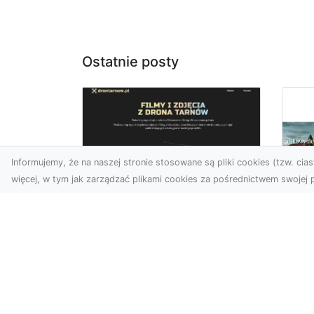
Ostatnie posty
Informujemy, że na naszej stronie stosowane są pliki cookies (tzw. ciast
więcej, w tym jak zarządzać plikami cookies za pośrednictwem swojej p
Zdjęcia z drona
Tarnów – nowoczesna
Ja
perspektywa dla
by
Twojego biznesu
oz
W dobie dynamicznego
Jeś
rozwoju technologii
naj