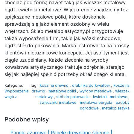
chociaż pod formą nawet taką jak wieszak metalowy
bądź kwietniki metalowe. W jej ofercie znajdziemy też
upiększane metalowe półki, które doskonale
sprawdzają się jako element ozdobny w wielu
wnętrzach. Sklep metaloplastyczny.pl przygotowuje
także wyposażenie firm, takie jak wózki schodowe,
bądź stół do pakowania. Marka jest otwarta na prośby
klientów i nietuzinkowe koncepcje. Jej asortyment jest
ciągle uzupełniany. Każde zlecenie na wyroby
kowalstwa artystycznego traktuje odrębnie, starając
się jak najlepiej spełnić potrzeby określonego klienta.
Kategorie:
Tagi:
kosz na drewno
,
drabinka do kwiatów
,
kosze na
Wyposażenie
drewno
,
metalowe półki
,
wyroby metalowe
,
wieszak
wnętrz
metalowy
,
stół do pakowania
,
kwietniki metalowe
,
świeczniki metalowe
,
metalowa pergola
,
ozdoby
ogrodowe
,
metaloplastyka
Podobne wpisy
Panele ażurowe | Panele drewniane ścienne |