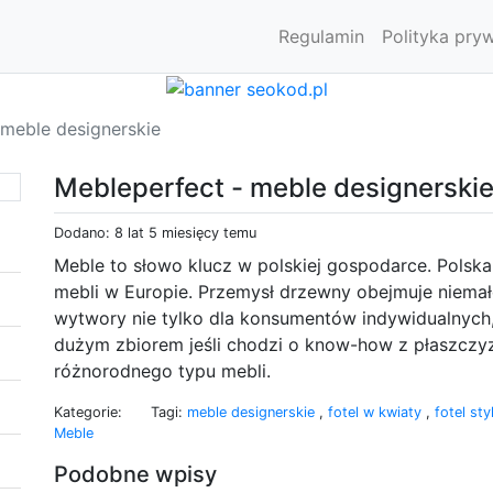
Regulamin
Polityka pry
 meble designerskie
Mebleperfect - meble designerski
Dodano: 8 lat 5 miesięcy temu
Meble to słowo klucz w polskiej gospodarce. Polska
mebli w Europie. Przemysł drzewny obejmuje niemał
wytwory nie tylko dla konsumentów indywidualnych, a
dużym zbiorem jeśli chodzi o know-how z płaszczy
różnorodnego typu mebli.
Kategorie:
Tagi:
meble designerskie
,
fotel w kwiaty
,
fotel st
Meble
Podobne wpisy