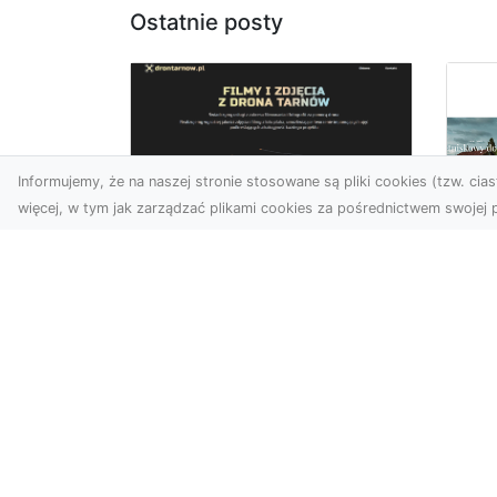
Ostatnie posty
Informujemy, że na naszej stronie stosowane są pliki cookies (tzw. ciast
więcej, w tym jak zarządzać plikami cookies za pośrednictwem swojej p
Zdjęcia z drona
Tarnów – nowoczesna
Ja
perspektywa dla
by
Twojego biznesu
oz
W dobie dynamicznego
Jeś
rozwoju technologii
naj
wizualnych zdjęcia z drona
tr
zdobywają coraz większą
naś
popu...
moż