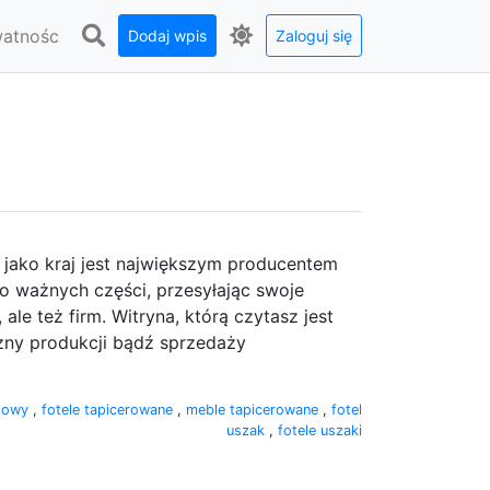
watnośc
Dodaj wpis
Zaloguj się
e
 jako kraj jest największym producentem
o ważnych części, przesyłając swoje
le też firm. Witryna, którą czytasz jest
zny produkcji bądź sprzedaży
ylowy
,
fotele tapicerowane
,
meble tapicerowane
,
fotel
uszak
,
fotele uszaki