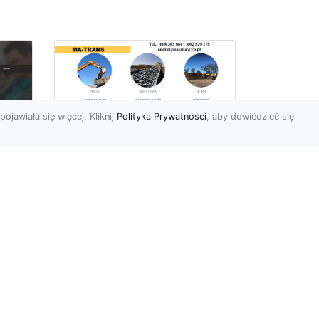
pojawiała się więcej. Kliknij
Polityka Prywatności
, aby dowiedzieć się
Rozbiórki Budynków
w Radomiu – Fachowe
Usługi od MA-TRANS
c
zny
Kompleksowe Rozbiórki
w
Budynków – Zaufaj
Doświadczeniu MA-TRANS
rt
Firma MA-TRANS z
Mar
Radomia specjaliz...
.