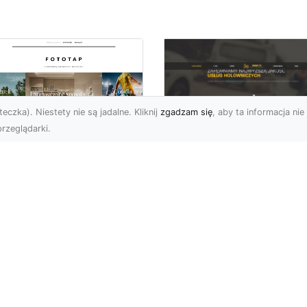
eczka). Niestety nie są jadalne. Kliknij
zgadzam się
, aby ta informacja nie 
rzeglądarki.
FHU XMar Radom –
k przykleić tapetę,
Całodobowa Pomo
 była znakomitą
Drogowa i Bezpiec
dobą przestrzeni?
Transport Pojazdó
li chodzi o
Bezpieczeństwo i Komfo
popularniejsze w
na Drodze dzięki FHU X
wającym sezonie modele
Każdy kierowca wie, jak
ciennych dekoracji, nie
ważne jest poczucie be..
na nie ...