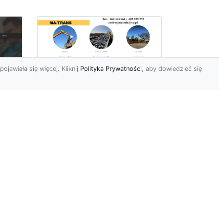
pojawiała się więcej. Kliknij
Polityka Prywatności
, aby dowiedzieć się
Rozbiórki Budynków
w Radomiu – Fachowe
Usługi od MA-TRANS
c
zny
Kompleksowe Rozbiórki
w
Budynków – Zaufaj
Doświadczeniu MA-TRANS
rt
Firma MA-TRANS z
Mar
Radomia specjaliz...
.