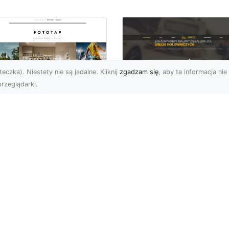
eczka). Niestety nie są jadalne. Kliknij
zgadzam się
, aby ta informacja nie 
rzeglądarki.
FHU XMar Radom –
k przykleić tapetę,
Całodobowa Pomo
 była znakomitą
Drogowa i Bezpiec
dobą przestrzeni?
Transport Pojazdó
li chodzi o
Bezpieczeństwo i Komfo
popularniejsze w
na Drodze dzięki FHU X
wającym sezonie modele
Każdy kierowca wie, jak
ciennych dekoracji, nie
ważne jest poczucie be..
na nie ...