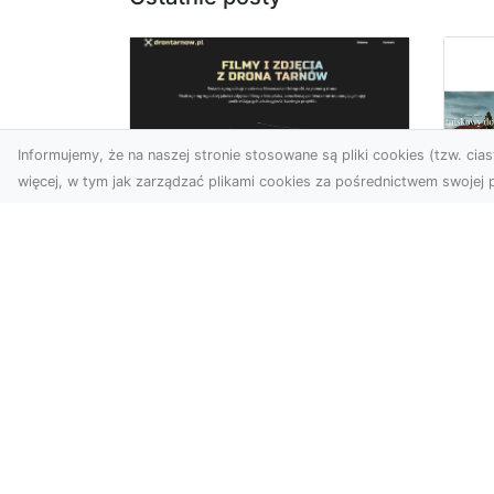
Informujemy, że na naszej stronie stosowane są pliki cookies (tzw. ciast
więcej, w tym jak zarządzać plikami cookies za pośrednictwem swojej p
Zdjęcia z drona
Tarnów – nowoczesna
Ja
perspektywa dla
by
Twojego biznesu
oz
W dobie dynamicznego
Jeś
rozwoju technologii
naj
wizualnych zdjęcia z drona
tr
zdobywają coraz większą
naś
popu...
moż