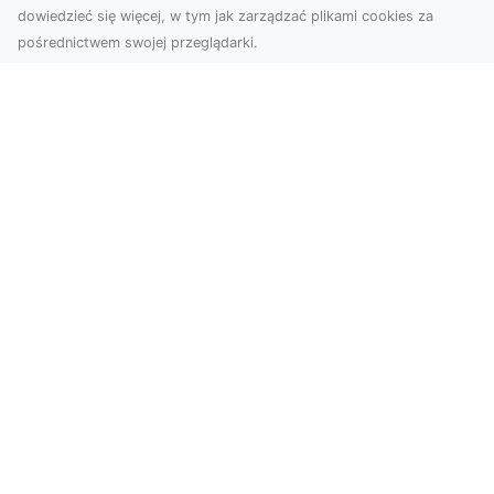
dowiedzieć się więcej, w tym jak zarządzać plikami cookies za
pośrednictwem swojej przeglądarki.
Zdjęcia z drona Tarnów – nowoczesna
perspektywa dla Twojego biznesu
W dobie dynamicznego rozwoju technologii
wizualnych zdjęcia z drona zdobywają coraz
większą popu...