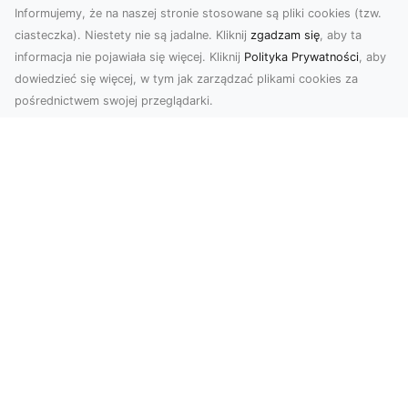
Informujemy, że na naszej stronie stosowane są pliki cookies (tzw.
ciasteczka). Niestety nie są jadalne. Kliknij
zgadzam się
, aby ta
informacja nie pojawiała się więcej. Kliknij
Polityka Prywatności
, aby
dowiedzieć się więcej, w tym jak zarządzać plikami cookies za
pośrednictwem swojej przeglądarki.
Zdjęcia z drona Tarnów – nowoczesna
perspektywa dla Twojego biznesu
W dobie dynamicznego rozwoju technologii
wizualnych zdjęcia z drona zdobywają coraz
większą popu...