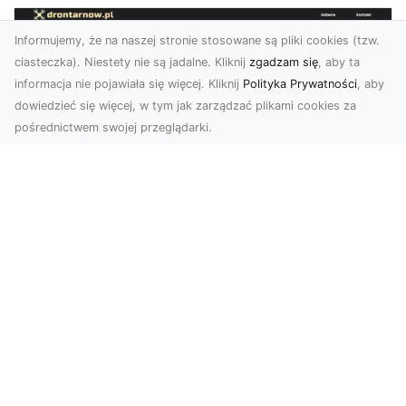
Informujemy, że na naszej stronie stosowane są pliki cookies (tzw.
ciasteczka). Niestety nie są jadalne. Kliknij
zgadzam się
, aby ta
informacja nie pojawiała się więcej. Kliknij
Polityka Prywatności
, aby
dowiedzieć się więcej, w tym jak zarządzać plikami cookies za
pośrednictwem swojej przeglądarki.
Zdjęcia z drona Tarnów – nowoczesna
perspektywa dla Twojego biznesu
W dobie dynamicznego rozwoju technologii
wizualnych zdjęcia z drona zdobywają coraz
większą popu...