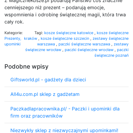
Z MagiczneKosze.pl podarują Państwo coś znacznie
cenniejszego niż prezent – podarują emocje,
wspomnienia i odrobinę świątecznej magii, która trwa
cały rok.
Kategorie:
Tagi:
kosze świąteczne katowice
,
kosze świąteczne
Prezenty,
kraków
,
kosze świąteczne szczecin
,
zestawy świąteczne
upominki
warszawa
,
paczki świąteczne warszawa
,
zestawy
świąteczne wrocław
,
paczki świąteczne wrocław
,
paczki
świąteczne poznań
Podobne wpisy
Giftsworld.pl - gadżety dla dzieci
All4u.com.pl sklep z gadżetam
Paczkadlapracownika.pl/ - Paczki i upominki dla
firm oraz pracowników
Niezwykły sklep z niezwyczajnymi upominkami!