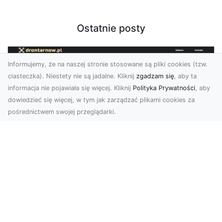
Ostatnie posty
Informujemy, że na naszej stronie stosowane są pliki cookies (tzw.
ciasteczka). Niestety nie są jadalne. Kliknij
zgadzam się
, aby ta
informacja nie pojawiała się więcej. Kliknij
Polityka Prywatności
, aby
dowiedzieć się więcej, w tym jak zarządzać plikami cookies za
pośrednictwem swojej przeglądarki.
Zdjęcia z drona Tarnów – nowoczesna
perspektywa dla Twojego biznesu
W dobie dynamicznego rozwoju technologii
wizualnych zdjęcia z drona zdobywają coraz