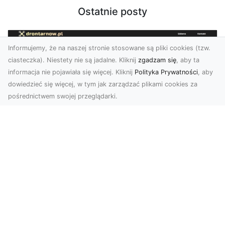
Ostatnie posty
Informujemy, że na naszej stronie stosowane są pliki cookies (tzw.
ciasteczka). Niestety nie są jadalne. Kliknij
zgadzam się
, aby ta
informacja nie pojawiała się więcej. Kliknij
Polityka Prywatności
, aby
dowiedzieć się więcej, w tym jak zarządzać plikami cookies za
pośrednictwem swojej przeglądarki.
Zdjęcia z drona Tarnów – nowoczesna
perspektywa dla Twojego biznesu
W dobie dynamicznego rozwoju technologii
wizualnych zdjęcia z drona zdobywają coraz
większą popu...