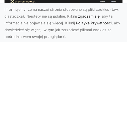
Informujemy, że na naszej stronie stosowane są pliki cookies (tzw.
ciasteczka). Niestety nie są jadalne. Kliknij
zgadzam się
, aby ta
informacja nie pojawiała się więcej. Kliknij
Polityka Prywatności
, aby
dowiedzieć się więcej, w tym jak zarządzać plikami cookies za
pośrednictwem swojej przeglądarki.
Zdjęcia z drona Tarnów – nowoczesna
perspektywa dla Twojego biznesu
W dobie dynamicznego rozwoju technologii
wizualnych zdjęcia z drona zdobywają coraz
większą popu...