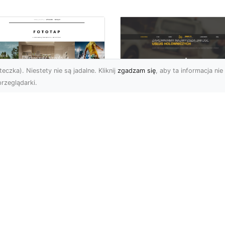
eczka). Niestety nie są jadalne. Kliknij
zgadzam się
, aby ta informacja nie 
rzeglądarki.
FHU XMar Radom –
k przykleić tapetę,
Całodobowa Pomo
 była znakomitą
Drogowa i Bezpiec
dobą przestrzeni?
Transport Pojazdó
li chodzi o
Bezpieczeństwo i Komfo
popularniejsze w
na Drodze dzięki FHU X
wającym sezonie modele
Każdy kierowca wie, jak
ciennych dekoracji, nie
ważne jest poczucie be..
na nie ...