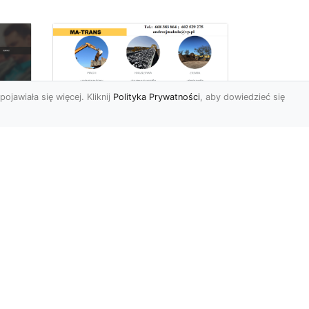
pojawiała się więcej. Kliknij
Polityka Prywatności
, aby dowiedzieć się
Rozbiórki Budynków
w Radomiu – Fachowe
Usługi od MA-TRANS
c
zny
Kompleksowe Rozbiórki
w
Budynków – Zaufaj
Doświadczeniu MA-TRANS
rt
Firma MA-TRANS z
Mar
Radomia specjaliz...
.