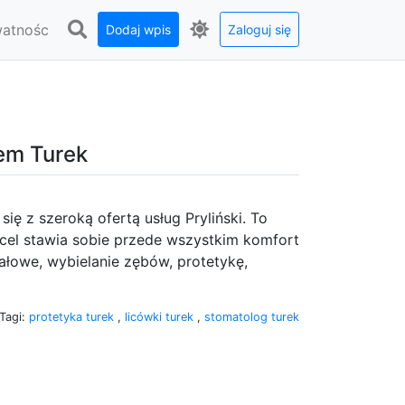
watnośc
Dodaj wpis
Zaloguj się
em Turek
ę z szeroką ofertą usług Pryliński. To
a cel stawia sobie przede wszystkim komfort
nałowe, wybielanie zębów, protetykę,
Tagi:
protetyka turek
,
licówki turek
,
stomatolog turek