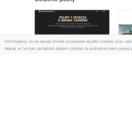
Informujemy, że na naszej stronie stosowane są pliki cookies (tzw. ciast
więcej, w tym jak zarządzać plikami cookies za pośrednictwem swojej p
Zdjęcia z drona
Tarnów – nowoczesna
Ja
perspektywa dla
by
Twojego biznesu
oz
W dobie dynamicznego
Jeś
rozwoju technologii
naj
wizualnych zdjęcia z drona
tr
zdobywają coraz większą
naś
popu...
moż