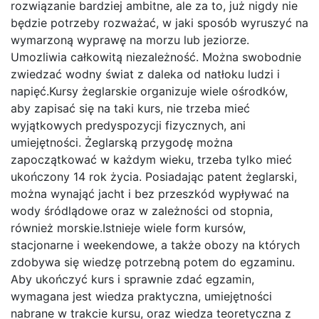
rozwiązanie bardziej ambitne, ale za to, już nigdy nie
będzie potrzeby rozważać, w jaki sposób wyruszyć na
wymarzoną wyprawę na morzu lub jeziorze.
Umozliwia całkowitą niezależność. Można swobodnie
zwiedzać wodny świat z daleka od natłoku ludzi i
napięć.Kursy żeglarskie organizuje wiele ośrodków,
aby zapisać się na taki kurs, nie trzeba mieć
wyjątkowych predyspozycji fizycznych, ani
umiejętności. Żeglarską przygodę można
zapoczątkować w każdym wieku, trzeba tylko mieć
ukończony 14 rok życia. Posiadając patent żeglarski,
można wynająć jacht i bez przeszkód wypływać na
wody śródlądowe oraz w zależności od stopnia,
również morskie.Istnieje wiele form kursów,
stacjonarne i weekendowe, a także obozy na których
zdobywa się wiedzę potrzebną potem do egzaminu.
Aby ukończyć kurs i sprawnie zdać egzamin,
wymagana jest wiedza praktyczna, umiejętności
nabrane w trakcie kursu, oraz wiedza teoretyczna z