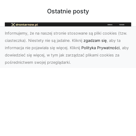
Ostatnie posty
Informujemy, że na naszej stronie stosowane są pliki cookies (tzw.
ciasteczka). Niestety nie są jadalne. Kliknij
zgadzam się
, aby ta
informacja nie pojawiała się więcej. Kliknij
Polityka Prywatności
, aby
dowiedzieć się więcej, w tym jak zarządzać plikami cookies za
pośrednictwem swojej przeglądarki.
Zdjęcia z drona Tarnów – nowoczesna
perspektywa dla Twojego biznesu
W dobie dynamicznego rozwoju technologii
wizualnych zdjęcia z drona zdobywają coraz
większą popu...