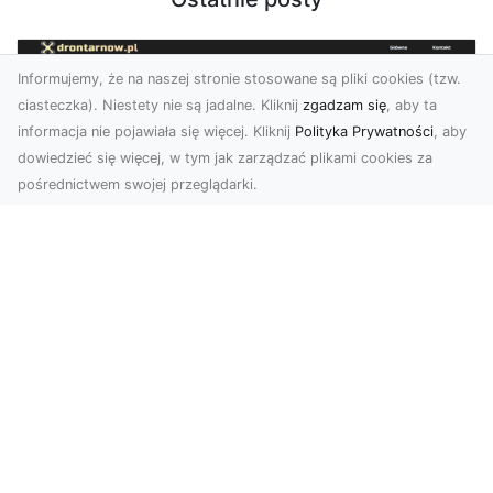
Informujemy, że na naszej stronie stosowane są pliki cookies (tzw.
ciasteczka). Niestety nie są jadalne. Kliknij
zgadzam się
, aby ta
informacja nie pojawiała się więcej. Kliknij
Polityka Prywatności
, aby
dowiedzieć się więcej, w tym jak zarządzać plikami cookies za
pośrednictwem swojej przeglądarki.
Zdjęcia z drona Tarnów – nowoczesna
perspektywa dla Twojego biznesu
W dobie dynamicznego rozwoju technologii
wizualnych zdjęcia z drona zdobywają coraz
większą popu...