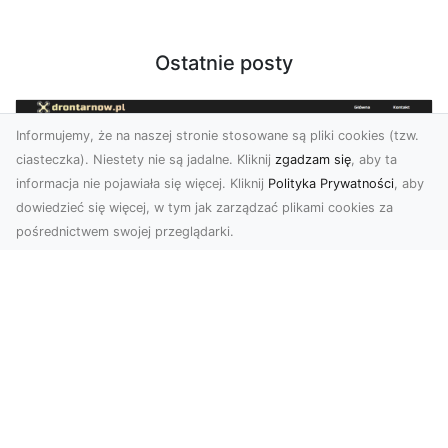
Ostatnie posty
Informujemy, że na naszej stronie stosowane są pliki cookies (tzw.
ciasteczka). Niestety nie są jadalne. Kliknij
zgadzam się
, aby ta
informacja nie pojawiała się więcej. Kliknij
Polityka Prywatności
, aby
dowiedzieć się więcej, w tym jak zarządzać plikami cookies za
pośrednictwem swojej przeglądarki.
Zdjęcia z drona Tarnów – nowoczesna
perspektywa dla Twojego biznesu
W dobie dynamicznego rozwoju technologii
wizualnych zdjęcia z drona zdobywają coraz