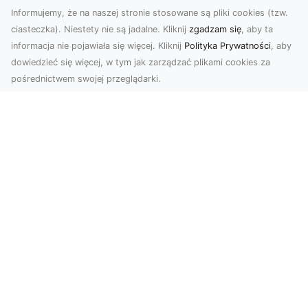
Informujemy, że na naszej stronie stosowane są pliki cookies (tzw.
ciasteczka). Niestety nie są jadalne. Kliknij
zgadzam się
, aby ta
informacja nie pojawiała się więcej. Kliknij
Polityka Prywatności
, aby
dowiedzieć się więcej, w tym jak zarządzać plikami cookies za
pośrednictwem swojej przeglądarki.
Zdjęcia z drona Tarnów – nowoczesna
perspektywa dla Twojego biznesu
W dobie dynamicznego rozwoju technologii
wizualnych zdjęcia z drona zdobywają coraz
większą popu...