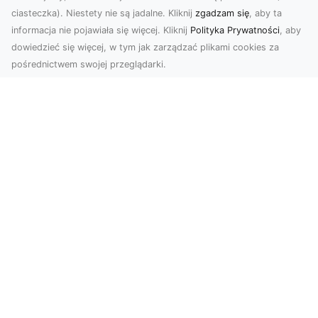
ciasteczka). Niestety nie są jadalne. Kliknij
zgadzam się
, aby ta
informacja nie pojawiała się więcej. Kliknij
Polityka Prywatności
, aby
dowiedzieć się więcej, w tym jak zarządzać plikami cookies za
pośrednictwem swojej przeglądarki.
Zdjęcia z drona Tarnów – nowoczesna
perspektywa dla Twojego biznesu
W dobie dynamicznego rozwoju technologii
wizualnych zdjęcia z drona zdobywają coraz
większą popu...