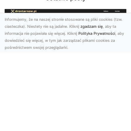
Informujemy, że na naszej stronie stosowane są pliki cookies (tzw.
ciasteczka). Niestety nie są jadalne. Kliknij
zgadzam się
, aby ta
informacja nie pojawiała się więcej. Kliknij
Polityka Prywatności
, aby
dowiedzieć się więcej, w tym jak zarządzać plikami cookies za
pośrednictwem swojej przeglądarki.
Zdjęcia z drona Tarnów – nowoczesna
perspektywa dla Twojego biznesu
W dobie dynamicznego rozwoju technologii
wizualnych zdjęcia z drona zdobywają coraz
większą popu...