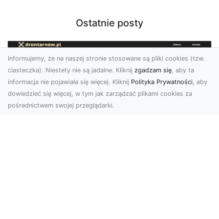
Ostatnie posty
Informujemy, że na naszej stronie stosowane są pliki cookies (tzw.
ciasteczka). Niestety nie są jadalne. Kliknij
zgadzam się
, aby ta
informacja nie pojawiała się więcej. Kliknij
Polityka Prywatności
, aby
dowiedzieć się więcej, w tym jak zarządzać plikami cookies za
pośrednictwem swojej przeglądarki.
Zdjęcia z drona Tarnów – nowoczesna
perspektywa dla Twojego biznesu
W dobie dynamicznego rozwoju technologii
wizualnych zdjęcia z drona zdobywają coraz