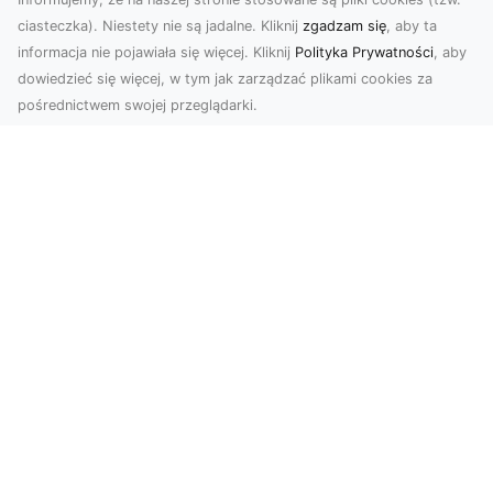
ciasteczka). Niestety nie są jadalne. Kliknij
zgadzam się
, aby ta
informacja nie pojawiała się więcej. Kliknij
Polityka Prywatności
, aby
dowiedzieć się więcej, w tym jak zarządzać plikami cookies za
pośrednictwem swojej przeglądarki.
Zdjęcia z drona Tarnów – nowoczesna
perspektywa dla Twojego biznesu
W dobie dynamicznego rozwoju technologii
wizualnych zdjęcia z drona zdobywają coraz
większą popu...