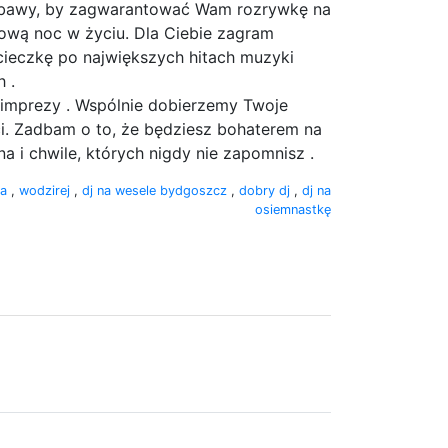
zabawy, by zagwarantować Wam rozrywkę na
ową noc w życiu. Dla Ciebie zagram
ieczkę po największych hitach muzyki
 .
imprezy . Wspólnie dobierzemy Twoje
ci. Zadbam o to, że będziesz bohaterem na
a i chwile, których nigdy nie zapomnisz .
la
,
wodzirej
,
dj na wesele bydgoszcz
,
dobry dj
,
dj na
osiemnastkę