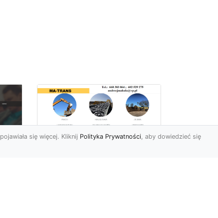
pojawiała się więcej. Kliknij
Polityka Prywatności
, aby dowiedzieć się
Rozbiórki Budynków
w Radomiu – Fachowe
Usługi od MA-TRANS
c
zny
Kompleksowe Rozbiórki
w
Budynków – Zaufaj