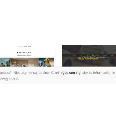
eczka). Niestety nie są jadalne. Kliknij
zgadzam się
, aby ta informacja nie 
rzeglądarki.
FHU XMar Radom –
k przykleić tapetę,
Całodobowa Pomo
 była znakomitą
Drogowa i Bezpiec
dobą przestrzeni?
Transport Pojazdó