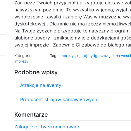
Zauroczę Twoich przyjaciół i przygotuje ciekawe 
najwyższym poziomie. To wszystko w jedną, wyjątk
współczesne kawałki i zabiorę Was w muzyczną wyc
dyskotekowej . Dla mnie nie ma rzeczy niemożliwych
Na Twoje życzenie przygotuje tematyczny program 
ulubione utwory i zmiksujemy je z dedykacjami goś
swojej imprezie . Zapewnię Ci zabawę do białego ran
Kategorie:
Tagi:
imprezy
,
dj
,
dj bydgoszcz
,
dj na wese
Imprezy
Podobne wpisy
Atrakcje na eventy
Producent strojów karnawałowych
Komentarze
Zaloguj się, by skomentować