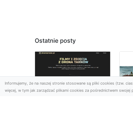
Ostatnie posty
Informujemy, że na naszej stronie stosowane są pliki cookies (tzw. ciast
więcej, w tym jak zarządzać plikami cookies za pośrednictwem swojej p
Zdjęcia z drona
Tarnów – nowoczesna
Ja
perspektywa dla
by
Twojego biznesu
oz