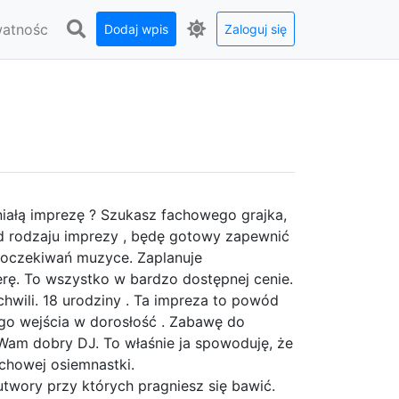
watnośc
Dodaj wpis
Zaloguj się
iałą imprezę ? Szukasz fachowego grajka,
od rodzaju imprezy , będę gotowy zapewnić
 oczekiwań muzyce. Zaplanuje
rę. To wszystko w bardzo dostępnej cenie.
hwili. 18 urodziny . Ta impreza to powód
ego wejścia w dorosłość . Zabawę do
Wam dobry DJ. To właśnie ja spowoduję, że
chowej osiemnastki.
twory przy których pragniesz się bawić.