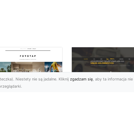
eczka). Niestety nie są jadalne. Kliknij
zgadzam się
, aby ta informacja nie 
rzeglądarki.
FHU XMar Radom –
k przykleić tapetę,
Całodobowa Pomo
 była znakomitą
Drogowa i Bezpiec
dobą przestrzeni?
Transport Pojazdó
li chodzi o