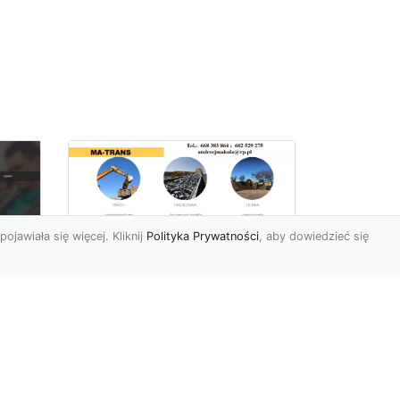
pojawiała się więcej. Kliknij
Polityka Prywatności
, aby dowiedzieć się
Rozbiórki Budynków
w Radomiu – Fachowe
Usługi od MA-TRANS
c
zny
Kompleksowe Rozbiórki
w
Budynków – Zaufaj
Doświadczeniu MA-TRANS