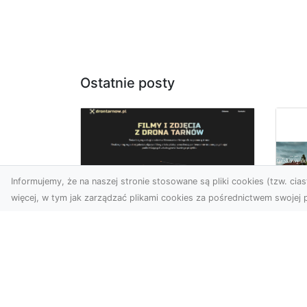
Ostatnie posty
Informujemy, że na naszej stronie stosowane są pliki cookies (tzw. ciast
więcej, w tym jak zarządzać plikami cookies za pośrednictwem swojej p
Zdjęcia z drona
Tarnów – nowoczesna
Ja
perspektywa dla
by
Twojego biznesu
oz
W dobie dynamicznego
Jeś