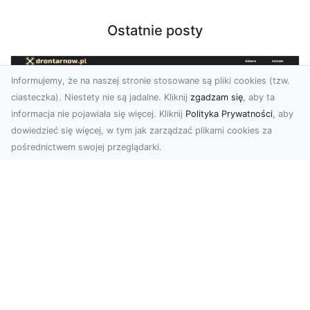
Ostatnie posty
Informujemy, że na naszej stronie stosowane są pliki cookies (tzw.
ciasteczka). Niestety nie są jadalne. Kliknij
zgadzam się
, aby ta
informacja nie pojawiała się więcej. Kliknij
Polityka Prywatności
, aby
dowiedzieć się więcej, w tym jak zarządzać plikami cookies za
pośrednictwem swojej przeglądarki.
Zdjęcia z drona Tarnów – nowoczesna
perspektywa dla Twojego biznesu
W dobie dynamicznego rozwoju technologii
wizualnych zdjęcia z drona zdobywają coraz