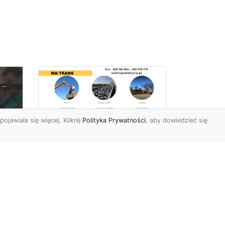
pojawiała się więcej. Kliknij
Polityka Prywatności
, aby dowiedzieć się
Rozbiórki Budynków
w Radomiu – Fachowe
Usługi od MA-TRANS
c
zny
Kompleksowe Rozbiórki
w
Budynków – Zaufaj
Doświadczeniu MA-TRANS
rt
Firma MA-TRANS z