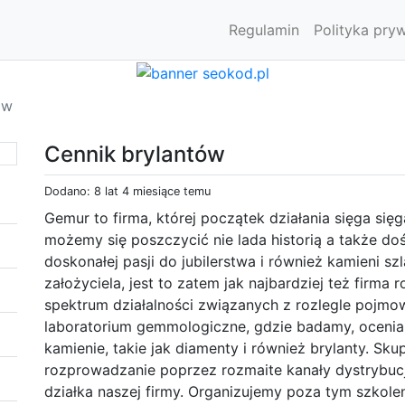
Regulamin
Polityka pry
ów
Cennik brylantów
Dodano: 8 lat 4 miesiące temu
Gemur to firma, której początek działania sięga się
możemy się poszczycić nie lada historią a także d
doskonałej pasji do jubilerstwa i również kamieni sz
założyciela, jest to zatem jak najbardziej też firma
spektrum działalności związanych z rozlegle pojmow
laboratorium gemmologiczne, gdzie badamy, oceni
kamienie, takie jak diamenty i również brylanty. Sku
rozprowadzanie poprzez rozmaite kanały dystrybucj
działka naszej firmy. Organizujemy poza tym szkoleni