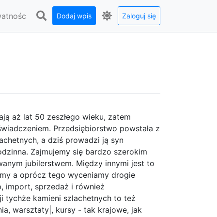
watnośc
Dodaj wpis
Zaloguj się
gają aż lat 50 zeszłego wieku, zatem
oświadczeniem. Przedsiębiorstwo powstała z
lachetnych, a dziś prowadzi ją syn
 rodzinna. Zajmujemy się bardzo szerokim
anym jubilerstwem. Między innymi jest to
amy a oprócz tego wyceniamy drogie
p, import, sprzedaż i również
i tychże kamieni szlachetnych to też
a, warsztaty|, kursy - tak krajowe, jak