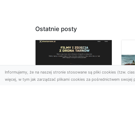
Ostatnie posty
Informujemy, że na naszej stronie stosowane są pliki cookies (tzw. ciast
więcej, w tym jak zarządzać plikami cookies za pośrednictwem swojej p
Zdjęcia z drona
Tarnów – nowoczesna
Ja
perspektywa dla
by
Twojego biznesu
oz
W dobie dynamicznego
Jeś
rozwoju technologii
naj