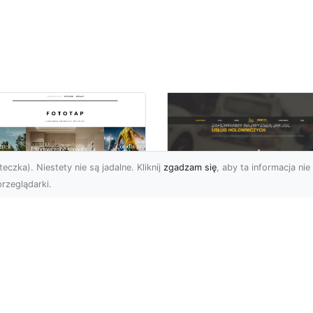
eczka). Niestety nie są jadalne. Kliknij
zgadzam się
, aby ta informacja nie 
rzeglądarki.
FHU XMar Radom –
k przykleić tapetę,
Całodobowa Pomo
 była znakomitą
Drogowa i Bezpiec
dobą przestrzeni?
Transport Pojazdó
li chodzi o
Bezpieczeństwo i Komfo
popularniejsze w