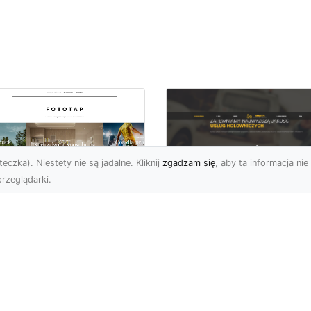
eczka). Niestety nie są jadalne. Kliknij
zgadzam się
, aby ta informacja nie 
rzeglądarki.
FHU XMar Radom –
k przykleić tapetę,
Całodobowa Pomo
 była znakomitą
Drogowa i Bezpiec
dobą przestrzeni?
Transport Pojazdó
li chodzi o
Bezpieczeństwo i Komfo
popularniejsze w