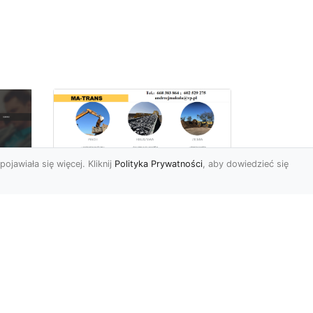
pojawiała się więcej. Kliknij
Polityka Prywatności
, aby dowiedzieć się
Rozbiórki Budynków
w Radomiu – Fachowe
Usługi od MA-TRANS
c
zny
Kompleksowe Rozbiórki
w
Budynków – Zaufaj
Doświadczeniu MA-TRANS
rt
Firma MA-TRANS z