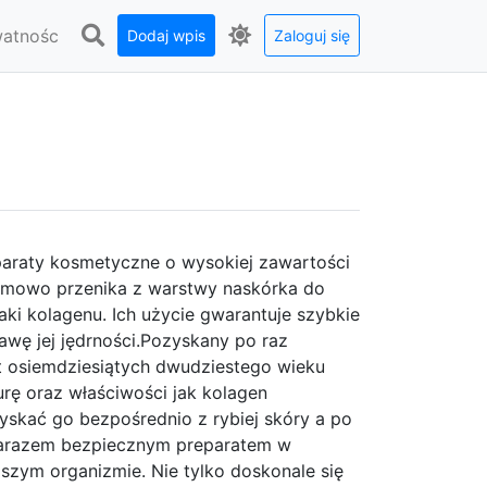
watnośc
Dodaj wpis
Zaloguj się
araty kosmetyczne o wysokiej zawartości
lemowo przenika z warstwy naskórka do
raki kolagenu. Ich użycie gwarantuje szybkie
awę jej jędrności.Pozyskany po raz
 osiemdziesiątych dwudziestego wieku
rę oraz właściwości jak kolagen
skać go bezpośrednio z rybiej skóry a po
zarazem bezpiecznym preparatem w
szym organizmie. Nie tylko doskonale się