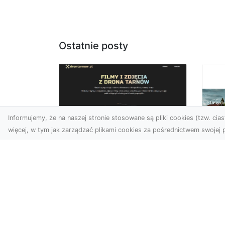
Ostatnie posty
Informujemy, że na naszej stronie stosowane są pliki cookies (tzw. ciast
więcej, w tym jak zarządzać plikami cookies za pośrednictwem swojej p
Zdjęcia z drona
Tarnów – nowoczesna
Ja
perspektywa dla
by
Twojego biznesu
oz
W dobie dynamicznego
Jeś
rozwoju technologii
naj