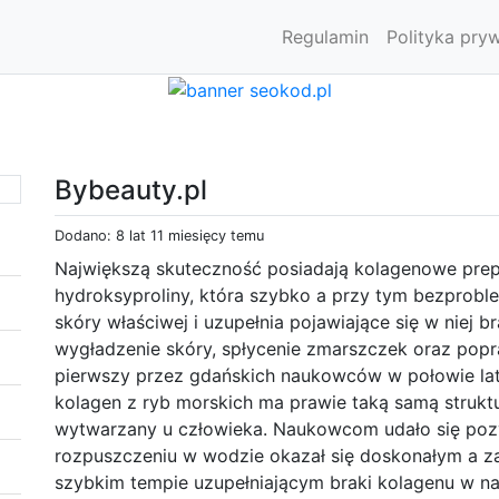
Regulamin
Polityka pry
Bybeauty.pl
Dodano: 8 lat 11 miesięcy temu
Największą skuteczność posiadają kolagenowe prep
hydroksyproliny, która szybko a przy tym bezprob
skóry właściwej i uzupełnia pojawiające się w niej b
wygładzenie skóry, spłycenie zmarszczek oraz popr
pierwszy przez gdańskich naukowców w połowie lat
kolagen z ryb morskich ma prawie taką samą struktu
wytwarzany u człowieka. Naukowcom udało się pozy
rozpuszczeniu w wodzie okazał się doskonałym a 
szybkim tempie uzupełniającym braki kolagenu w na