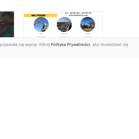
pojawiała się więcej. Kliknij
Polityka Prywatności
, aby dowiedzieć się
Rozbiórki Budynków
w Radomiu – Fachowe
Usługi od MA-TRANS
c
zny
Kompleksowe Rozbiórki
w
Budynków – Zaufaj
Doświadczeniu MA-TRANS
rt
Firma MA-TRANS z
Mar
Radomia specjaliz...
.