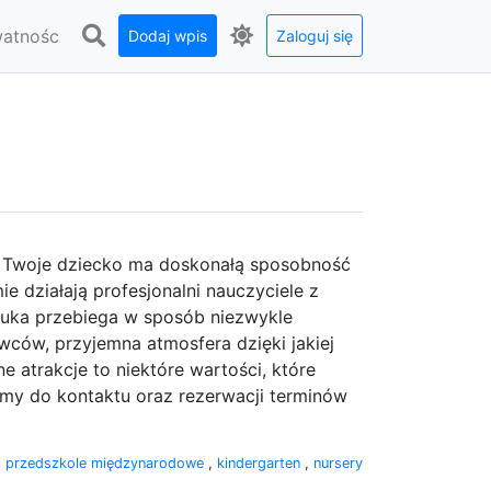
watnośc
Dodaj wpis
Zaloguj się
m Twoje dziecko ma doskonałą sposobność
ie działają profesjonalni nauczyciele z
nauka przebiega w sposób niezwykle
ców, przyjemna atmosfera dzięki jakiej
ne atrakcje to niektóre wartości, które
my do kontaktu oraz rezerwacji terminów
,
przedszkole międzynarodowe
,
kindergarten
,
nursery