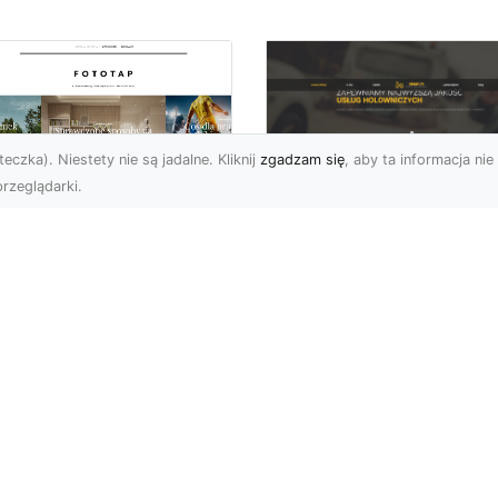
eczka). Niestety nie są jadalne. Kliknij
zgadzam się
, aby ta informacja nie 
rzeglądarki.
FHU XMar Radom –
k przykleić tapetę,
Całodobowa Pomo
 była znakomitą
Drogowa i Bezpiec
dobą przestrzeni?
Transport Pojazdó
li chodzi o
Bezpieczeństwo i Komfo
popularniejsze w
na Drodze dzięki FHU X
wającym sezonie modele
Każdy kierowca wie, jak
ciennych dekoracji, nie
ważne jest poczucie be..
na nie ...