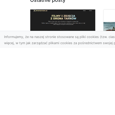
Ostatnie posty
Informujemy, że na naszej stronie stosowane są pliki cookies (tzw. ciast
więcej, w tym jak zarządzać plikami cookies za pośrednictwem swojej p
Zdjęcia z drona
Tarnów – nowoczesna
Ja
perspektywa dla
by
Twojego biznesu
oz
W dobie dynamicznego
Jeś
rozwoju technologii
naj
wizualnych zdjęcia z drona
tr
zdobywają coraz większą
naś
popu...
moż