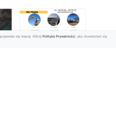
pojawiała się więcej. Kliknij
Polityka Prywatności
, aby dowiedzieć się
Rozbiórki Budynków
w Radomiu – Fachowe
Usługi od MA-TRANS
c
zny
Kompleksowe Rozbiórki
w
Budynków – Zaufaj
Doświadczeniu MA-TRANS
rt
Firma MA-TRANS z
Mar
Radomia specjaliz...
.