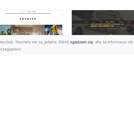
eczka). Niestety nie są jadalne. Kliknij
zgadzam się
, aby ta informacja nie 
rzeglądarki.
FHU XMar Radom –
k przykleić tapetę,
Całodobowa Pomo
 była znakomitą
Drogowa i Bezpiec
dobą przestrzeni?
Transport Pojazdó
li chodzi o
Bezpieczeństwo i Komfo
popularniejsze w
na Drodze dzięki FHU X
wającym sezonie modele
Każdy kierowca wie, jak
ciennych dekoracji, nie
ważne jest poczucie be..
na nie ...