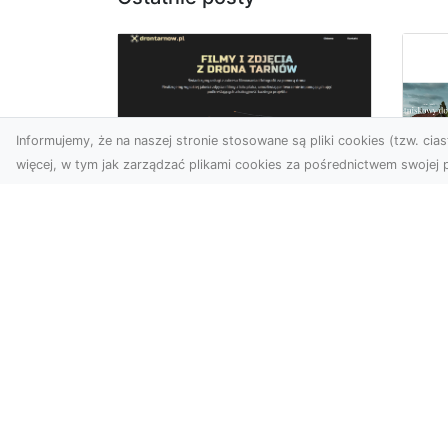
Informujemy, że na naszej stronie stosowane są pliki cookies (tzw. ciast
więcej, w tym jak zarządzać plikami cookies za pośrednictwem swojej p
Zdjęcia z drona
Tarnów – nowoczesna
Ja
perspektywa dla
by
Twojego biznesu
oz
W dobie dynamicznego
Jeś
rozwoju technologii
naj
wizualnych zdjęcia z drona
tr
zdobywają coraz większą
naś
popu...
moż