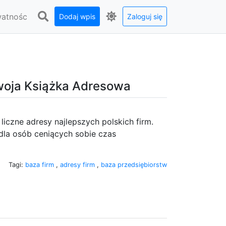
watnośc
Dodaj wpis
Zaloguj się
Twoja Książka Adresowa
iczne adresy najlepszych polskich firm.
dla osób ceniących sobie czas
Tagi:
baza firm
,
adresy firm
,
baza przedsiębiorstw