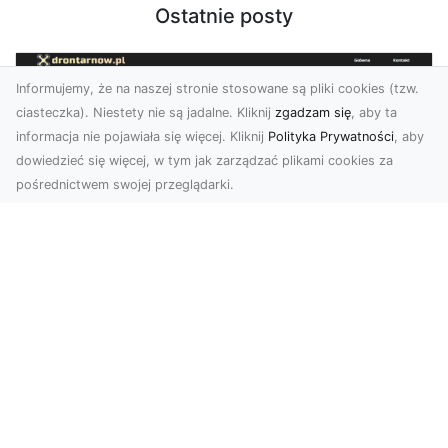
Ostatnie posty
Informujemy, że na naszej stronie stosowane są pliki cookies (tzw.
ciasteczka). Niestety nie są jadalne. Kliknij
zgadzam się
, aby ta
informacja nie pojawiała się więcej. Kliknij
Polityka Prywatności
, aby
dowiedzieć się więcej, w tym jak zarządzać plikami cookies za
pośrednictwem swojej przeglądarki.
Zdjęcia z drona Tarnów – nowoczesna
perspektywa dla Twojego biznesu
W dobie dynamicznego rozwoju technologii
wizualnych zdjęcia z drona zdobywają coraz
większą popu...