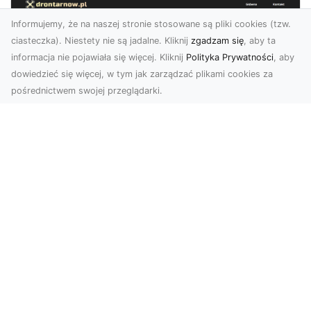
Informujemy, że na naszej stronie stosowane są pliki cookies (tzw.
ciasteczka). Niestety nie są jadalne. Kliknij
zgadzam się
, aby ta
informacja nie pojawiała się więcej. Kliknij
Polityka Prywatności
, aby
dowiedzieć się więcej, w tym jak zarządzać plikami cookies za
pośrednictwem swojej przeglądarki.
Zdjęcia z drona Tarnów – nowoczesna
perspektywa dla Twojego biznesu
W dobie dynamicznego rozwoju technologii
wizualnych zdjęcia z drona zdobywają coraz
większą popu...