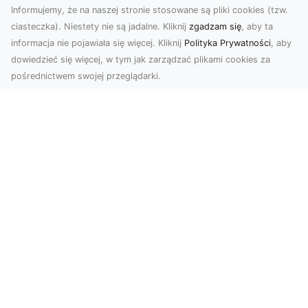
Informujemy, że na naszej stronie stosowane są pliki cookies (tzw.
ciasteczka). Niestety nie są jadalne. Kliknij
zgadzam się
, aby ta
informacja nie pojawiała się więcej. Kliknij
Polityka Prywatności
, aby
dowiedzieć się więcej, w tym jak zarządzać plikami cookies za
pośrednictwem swojej przeglądarki.
Zdjęcia z drona Tarnów – nowoczesna
perspektywa dla Twojego biznesu
W dobie dynamicznego rozwoju technologii
wizualnych zdjęcia z drona zdobywają coraz
większą popu...