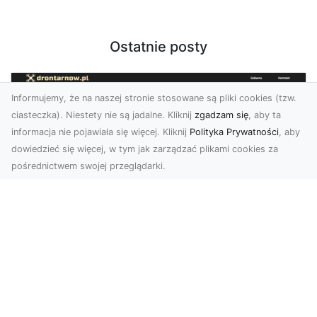
Ostatnie posty
Informujemy, że na naszej stronie stosowane są pliki cookies (tzw.
ciasteczka). Niestety nie są jadalne. Kliknij
zgadzam się
, aby ta
informacja nie pojawiała się więcej. Kliknij
Polityka Prywatności
, aby
dowiedzieć się więcej, w tym jak zarządzać plikami cookies za
pośrednictwem swojej przeglądarki.
Zdjęcia z drona Tarnów – nowoczesna
perspektywa dla Twojego biznesu
W dobie dynamicznego rozwoju technologii
wizualnych zdjęcia z drona zdobywają coraz