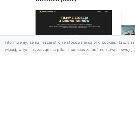
Informujemy, że na naszej stronie stosowane są pliki cookies (tzw. ciast
więcej, w tym jak zarządzać plikami cookies za pośrednictwem swojej p
Zdjęcia z drona
Tarnów – nowoczesna
Ja
perspektywa dla
by
Twojego biznesu
oz
W dobie dynamicznego
Jeś
rozwoju technologii
naj
wizualnych zdjęcia z drona
tr
zdobywają coraz większą
naś
popu...
moż