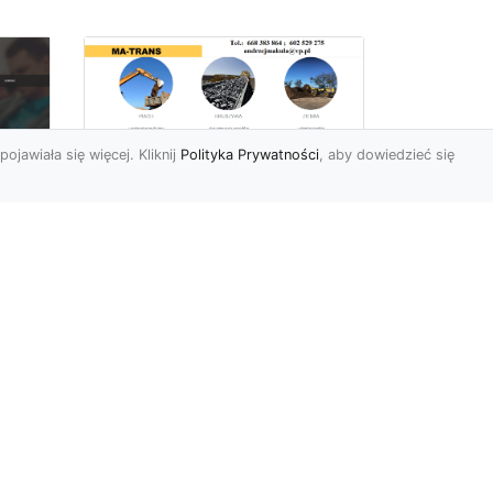
pojawiała się więcej. Kliknij
Polityka Prywatności
, aby dowiedzieć się
Rozbiórki Budynków
w Radomiu – Fachowe
Usługi od MA-TRANS
c
zny
Kompleksowe Rozbiórki
w
Budynków – Zaufaj
Doświadczeniu MA-TRANS
rt
Firma MA-TRANS z
Mar
Radomia specjaliz...
.