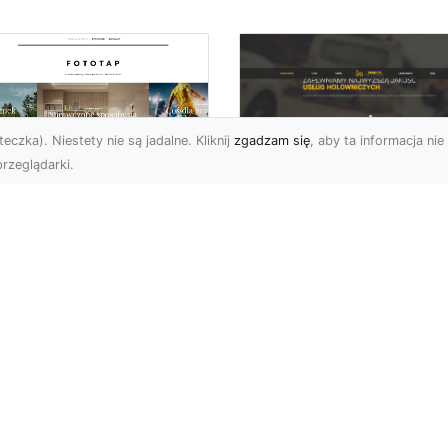
eczka). Niestety nie są jadalne. Kliknij
zgadzam się
, aby ta informacja nie 
rzeglądarki.
FHU XMar Radom –
k przykleić tapetę,
Całodobowa Pomo
 była znakomitą
Drogowa i Bezpiec
dobą przestrzeni?
Transport Pojazdó
li chodzi o
Bezpieczeństwo i Komfo
popularniejsze w
na Drodze dzięki FHU X
wającym sezonie modele
Każdy kierowca wie, jak
ciennych dekoracji, nie
ważne jest poczucie be..
na nie ...