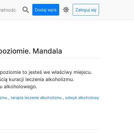
watnośc
Dodaj wpis
Zaloguj się
poziomie. Mandala
poziomie to jesteś we właściwy miejscu.
ią kuracji leczenia alkoholizmu.
u alkoholowego.
lizmu
,
terapia leczenie alkoholizmu
,
odwyk alkoholowy