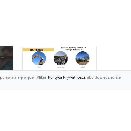
pojawiała się więcej. Kliknij
Polityka Prywatności
, aby dowiedzieć się
Rozbiórki Budynków
w Radomiu – Fachowe
Usługi od MA-TRANS
c
zny
Kompleksowe Rozbiórki
w
Budynków – Zaufaj
Doświadczeniu MA-TRANS