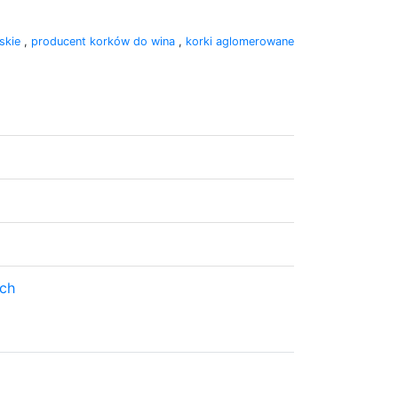
rskie
,
producent korków do wina
,
korki aglomerowane
ach