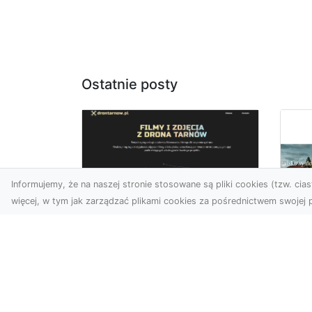
Ostatnie posty
Informujemy, że na naszej stronie stosowane są pliki cookies (tzw. ciast
więcej, w tym jak zarządzać plikami cookies za pośrednictwem swojej p
Zdjęcia z drona
Tarnów – nowoczesna
Ja
perspektywa dla
by
Twojego biznesu
oz
W dobie dynamicznego
Jeś