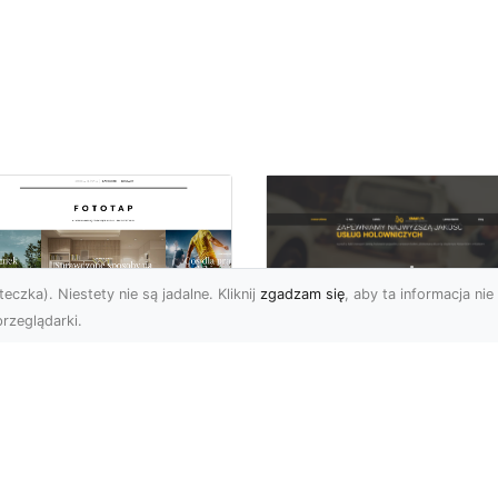
eczka). Niestety nie są jadalne. Kliknij
zgadzam się
, aby ta informacja nie 
rzeglądarki.
FHU XMar Radom –
k przykleić tapetę,
Całodobowa Pomo
 była znakomitą
Drogowa i Bezpiec
dobą przestrzeni?
Transport Pojazdó
li chodzi o